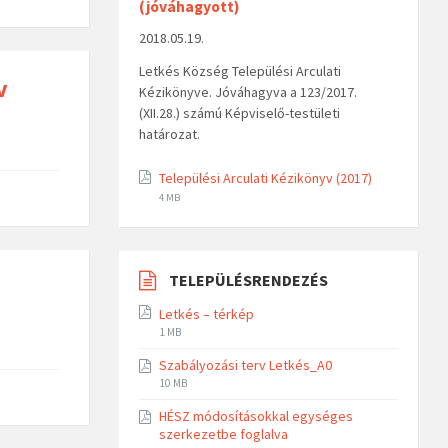
(jóváhagyott)
2018.05.19.
Letkés Község Települési Arculati
v
Kézikönyve. Jóváhagyva a 123/2017.
(XII.28.) számú Képviselő-testületi
határozat.
Települési Arculati Kézikönyv (2017)
4 MB
TELEPÜLÉSRENDEZÉS
Letkés – térkép
1 MB
Szabályozási terv Letkés_A0
10 MB
HÉSZ módosításokkal egységes
szerkezetbe foglalva