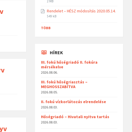
2 MB
yv
Rendelet – HÉSZ módosítás 2020.05.14.
549 kB
TÖBB
HÍREK
III. fokú hőségriadó II. fokúra
mérsékelve
yv
2026.08.06.
III. fokú hőségriasztás –
MEGHOSSZABÍTVA
2026.08.05.
II. fokú vízkorlátozás elrendelése
2026.08.03.
Hőségriadó – Hivatali nyitva tartás
2026.08.03.
nyv