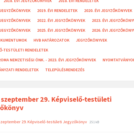
2018. ÉVI JEGYZŐKÖNYVEK
2018. ÉVI RENDELETEK
I JEGYZŐKÖNYVEK
2019. ÉVI RENDELETEK
2020. ÉVI JEGYZŐKÖNYVEK
I JEGYZŐKÖNYVEK
2022. ÉVI JEGYZŐKÖNYVEK
2023. ÉVI JEGYZŐKÖNY
I JEGYZŐKÖNYVEK
2025. ÉVI JEGYZŐKÖNYVEK
2026. ÉVI JEGYZŐKÖNY
OKUMENTUMOK
HVB HATÁROZATOK
JEGYZŐKÖNYVEK
LŐ-TESTÜLETI RENDELETEK
ROMA NEMZETISÉGI ÖNK. - 2023. ÉVI JEGYZŐKÖNYVEK
NYOMTATVÁNYO
NYZATI RENDELETEK
TELEPÜLÉSRENDEZÉS
 szeptember 29. Képviselő-testületi
zőkönyv
szeptember 29. Képviselő-testületi Jegyzőkönyv
251 kB