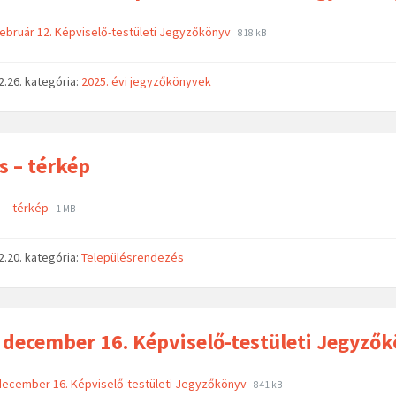
február 12. Képviselő-testületi Jegyzőkönyv
818 kB
2.26.
kategória:
2025. évi jegyzőkönyvek
s – térkép
 – térkép
1 MB
2.20.
kategória:
Településrendezés
 december 16. Képviselő-testületi Jegyző
december 16. Képviselő-testületi Jegyzőkönyv
841 kB