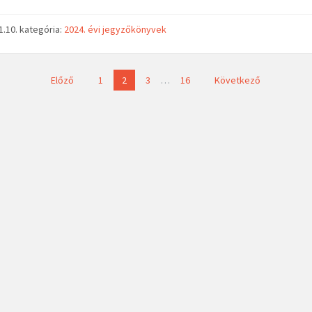
1.10.
kategória:
2024. évi jegyzőkönyvek
Előző
1
2
3
…
16
Következő