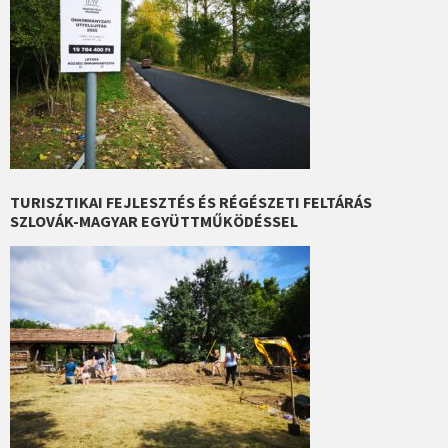
TURISZTIKAI FEJLESZTÉS ÉS RÉGÉSZETI FELTÁRÁS
SZLOVÁK-MAGYAR EGYÜTTMŰKÖDÉSSEL