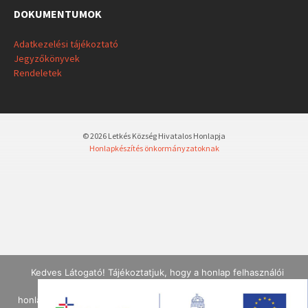
DOKUMENTUMOK
Adatkezelési tájékoztató
Jegyzőkönyvek
Rendeletek
© 2026 Letkés Község Hivatalos Honlapja
Honlapkészítés önkormányzatoknak
Kedves Látogató! Tájékoztatjuk, hogy a honlap felhasználói
élmény fokozásának érdekében sütiket alkalmazunk. A
honlapunk használatával ön a tájékoztatásunkat tudomásul veszi.