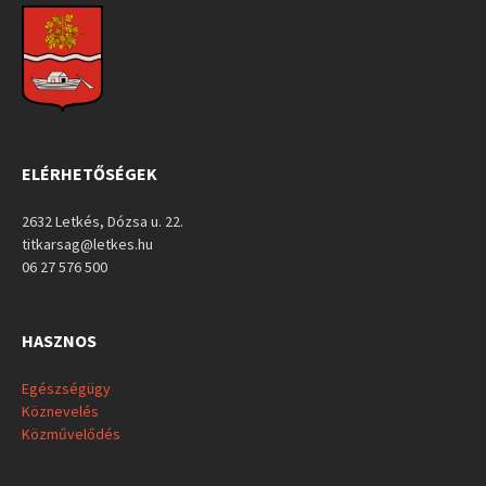
ELÉRHETŐSÉGEK
2632 Letkés, Dózsa u. 22.
titkarsag@letkes.hu
06 27 576 500
HASZNOS
Egészségügy
Köznevelés
Közművelődés