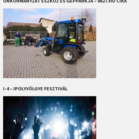
ÖNKORMÁNYZAT ESZKÖZ ÉS GÉPPARKJA – 0627.HU CIKK
I-4 – IPOLYVÖLGYE FESZTIVÁL