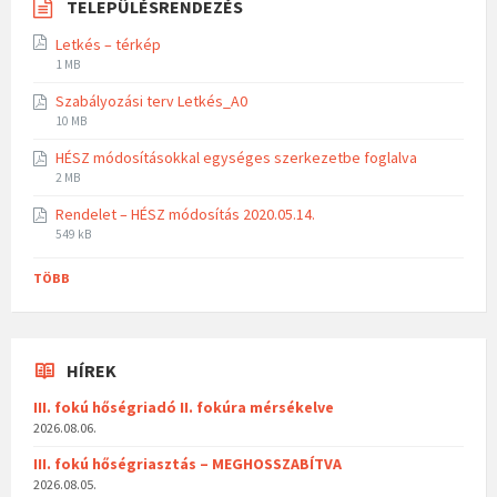
TELEPÜLÉSRENDEZÉS
Letkés – térkép
1 MB
Szabályozási terv Letkés_A0
10 MB
HÉSZ módosításokkal egységes szerkezetbe foglalva
2 MB
Rendelet – HÉSZ módosítás 2020.05.14.
549 kB
TÖBB
HÍREK
III. fokú hőségriadó II. fokúra mérsékelve
2026.08.06.
III. fokú hőségriasztás – MEGHOSSZABÍTVA
2026.08.05.