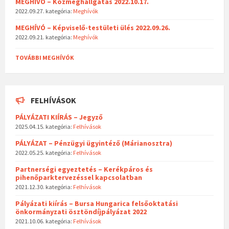
MEGHÍVÓ – Közmeghallgatás 2022.10.17.
2022.09.27.
kategória:
Meghívók
MEGHÍVÓ – Képviselő-testületi ülés 2022.09.26.
2022.09.21.
kategória:
Meghívók
TOVÁBBI MEGHÍVÓK
FELHÍVÁSOK
PÁLYÁZATI KIÍRÁS – Jegyző
2025.04.15.
kategória:
Felhívások
PÁLYÁZAT – Pénzügyi ügyintéző (Márianosztra)
2022.05.25.
kategória:
Felhívások
Partnerségi egyeztetés – Kerékpáros és
pihenőparktervezéssel kapcsolatban
2021.12.30.
kategória:
Felhívások
Pályázati kiírás – Bursa Hungarica felsőoktatási
önkormányzati ösztöndíjpályázat 2022
2021.10.06.
kategória:
Felhívások