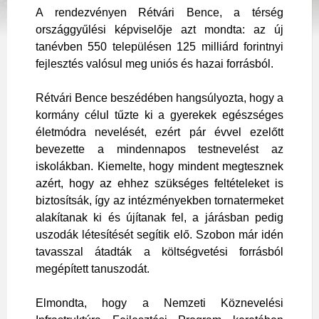
A rendezvényen Rétvári Bence, a térség
országgyűlési képviselője azt mondta: az új
tanévben 550 településen 125 milliárd forintnyi
fejlesztés valósul meg uniós és hazai forrásból.
Rétvári Bence beszédében hangsúlyozta, hogy a
kormány célul tűzte ki a gyerekek egészséges
életmódra nevelését, ezért pár évvel ezelőtt
bevezette a mindennapos testnevelést az
iskolákban. Kiemelte, hogy mindent megtesznek
azért, hogy az ehhez szükséges feltételeket is
biztosítsák, így az intézményekben tornatermeket
alakítanak ki és újítanak fel, a járásban pedig
uszodák létesítését segítik elő. Szobon már idén
tavasszal átadták a költségvetési forrásból
megépített tanuszodát.
Elmondta, hogy a Nemzeti Köznevelési