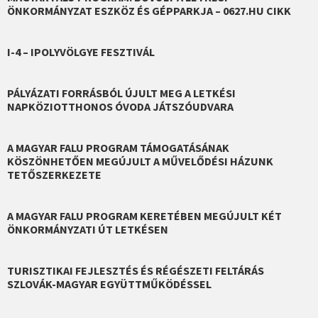
ÖNKORMÁNYZAT ESZKÖZ ÉS GÉPPARKJA – 0627.HU CIKK
I-4 – IPOLYVÖLGYE FESZTIVÁL
PÁLYÁZATI FORRÁSBÓL ÚJULT MEG A LETKÉSI
NAPKÖZIOTTHONOS ÓVODA JÁTSZÓUDVARA
A MAGYAR FALU PROGRAM TÁMOGATÁSÁNAK
KÖSZÖNHETŐEN MEGÚJULT A MŰVELŐDÉSI HÁZUNK
TETŐSZERKEZETE
A MAGYAR FALU PROGRAM KERETÉBEN MEGÚJULT KÉT
ÖNKORMÁNYZATI ÚT LETKÉSEN
TURISZTIKAI FEJLESZTÉS ÉS RÉGÉSZETI FELTÁRÁS
SZLOVÁK-MAGYAR EGYÜTTMŰKÖDÉSSEL