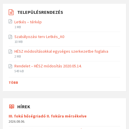
TELEPÜLÉSRENDEZÉS
Letkés – térkép
1 MB
Szabályozási terv Letkés_A0
10 MB
HÉSZ módosításokkal egységes szerkezetbe foglalva
2 MB
Rendelet – HÉSZ módosítás 2020.05.14.
549 kB
TÖBB
HÍREK
III. fokú hőségriadó II. fokúra mérsékelve
2026.08.06.