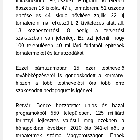
Infrastruktúra Fejlesztési Program keretében
összesen 16 iskola, 47 új tornaterem, 51 uszoda
építése és 44 iskola bővítése zajlik. 22 új
tornaterem már elkészült, 2 kivitelezés alatt áll,
13 közbeszerzési, 8 pedig a tervezési
szakaszban van jelenleg. Ez azt jelenti, hogy
100 településen 40 milliárd forintból építenek
tornatermeket és tanuszodákat.
Ezzel párhuzamosan 15 ezer testnevelő
továbbképzéséről is gondoskodott a kormány,
hiszen a több testnevelési óra több erre
szakosodott pedagógust is igényel.
Rétvári Bence hozzátette: uniós és hazai
programokból 550 településen, 125 milliárd
forintnyi fejlesztés valósul meg ezekben a
hónapokban, években. 2010 óta 341-el nőtt a
tornatermek száma Magyarországon. Ennek