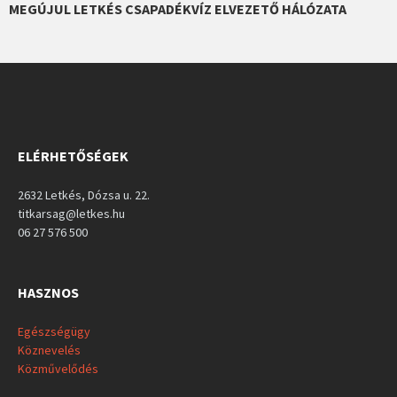
MEGÚJUL LETKÉS CSAPADÉKVÍZ ELVEZETŐ HÁLÓZATA
ELÉRHETŐSÉGEK
2632 Letkés, Dózsa u. 22.
titkarsag@letkes.hu
06 27 576 500
HASZNOS
Egészségügy
Köznevelés
Közművelődés