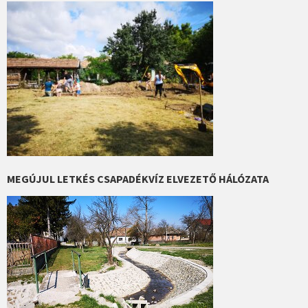
MEGÚJUL LETKÉS CSAPADÉKVÍZ ELVEZETŐ HÁLÓZATA