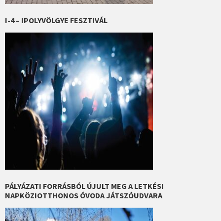
I-4 – IPOLYVÖLGYE FESZTIVÁL
PÁLYÁZATI FORRÁSBÓL ÚJULT MEG A LETKÉSI
NAPKÖZIOTTHONOS ÓVODA JÁTSZÓUDVARA