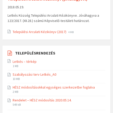
2018.05.19.
Letkés Község Települési Arculati Kézikönyve. Jóváhagyva a
123/2017. (XII.28.) számú Képviselő-testületi határozat.
Települési Arculati Kézikönyv (2017)
4 MB
TELEPÜLÉSRENDEZÉS
Letkés – térkép
1 MB
Szabályozási terv Letkés_A0
10 MB
HÉSZ módosításokkal egységes szerkezetbe foglalva
2 MB
Rendelet – HÉSZ módosítás 2020.05.14.
549 kB