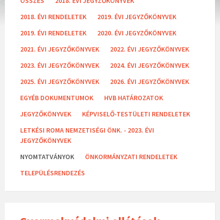
ÖSSZES
2018. ÉVI JEGYZŐKÖNYVEK
a
t
2018. ÉVI RENDELETEK
2019. ÉVI JEGYZŐKÖNYVEK
e
g
2019. ÉVI RENDELETEK
2020. ÉVI JEGYZŐKÖNYVEK
o
r
2021. ÉVI JEGYZŐKÖNYVEK
2022. ÉVI JEGYZŐKÖNYVEK
i
e
2023. ÉVI JEGYZŐKÖNYVEK
2024. ÉVI JEGYZŐKÖNYVEK
s
:
2025. ÉVI JEGYZŐKÖNYVEK
2026. ÉVI JEGYZŐKÖNYVEK
EGYÉB DOKUMENTUMOK
HVB HATÁROZATOK
JEGYZŐKÖNYVEK
KÉPVISELŐ-TESTÜLETI RENDELETEK
LETKÉSI ROMA NEMZETISÉGI ÖNK. - 2023. ÉVI
JEGYZŐKÖNYVEK
NYOMTATVÁNYOK
ÖNKORMÁNYZATI RENDELETEK
TELEPÜLÉSRENDEZÉS