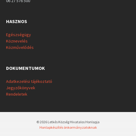
06 27 576 500
HASZNOS
Egészségügy
Köznevelés
Közművelődés
DOKUMENTUMOK
Adatkezelési tájékoztató
Jegyzőkönyvek
Rendeletek
© 2026 Letkés Község Hivatalos Honlapja
Honlapkészítés önkormányzatoknak