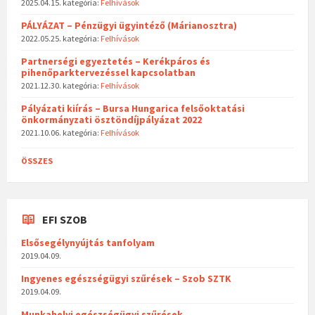
2025.04.15.
kategória:
Felhívások
PÁLYÁZAT – Pénzügyi ügyintéző (Márianosztra)
2022.05.25.
kategória:
Felhívások
Partnerségi egyeztetés – Kerékpáros és
pihenőparktervezéssel kapcsolatban
2021.12.30.
kategória:
Felhívások
Pályázati kiírás – Bursa Hungarica felsőoktatási
önkormányzati ösztöndíjpályázat 2022
2021.10.06.
kategória:
Felhívások
ÖSSZES
EFI SZOB
Elsősegélynyújtás tanfolyam
2019.04.09.
Ingyenes egészségügyi szűrések – Szob SZTK
2019.04.09.
Munkahelyi egészségügyi szűrések