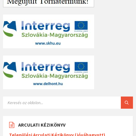
ARCULATI KÉZIKÖNYV
Települési Arculati Kézikönyv (jóváhagyott)