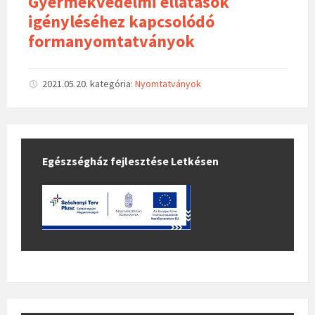
Gyermekvédelmi ellátások
igényléséhez kapcsolódó
formanyomtatványok
2021.05.20.
kategória:
Nyomtatványok
Egészségház fejlesztése Letkésen