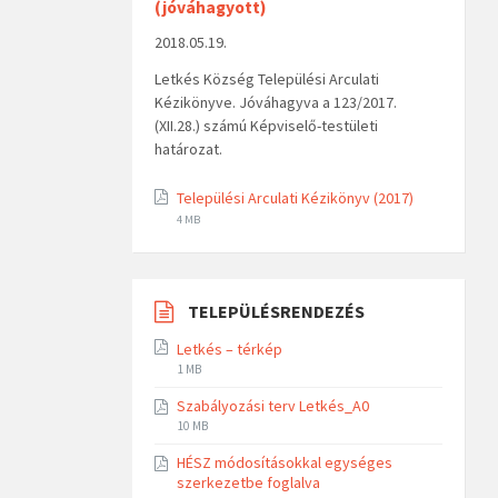
(jóváhagyott)
2018.05.19.
Letkés Község Települési Arculati
Kézikönyve. Jóváhagyva a 123/2017.
(XII.28.) számú Képviselő-testületi
határozat.
Települési Arculati Kézikönyv (2017)
4 MB
TELEPÜLÉSRENDEZÉS
Letkés – térkép
1 MB
Szabályozási terv Letkés_A0
10 MB
HÉSZ módosításokkal egységes
szerkezetbe foglalva