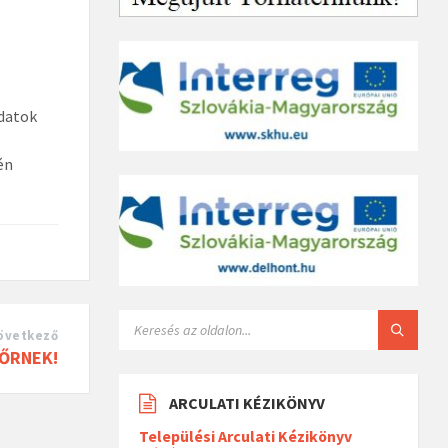
adatok
én
övetkező
AŐRNEK!
ARCULATI KÉZIKÖNYV
Települési Arculati Kézikönyv