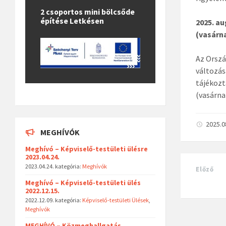
2 csoportos mini bölcsőde
építése Letkésen
2025. au
(vasárna
Az Orszá
változás
tájékozt
(vasárna
2025.0
MEGHÍVÓK
Meghívó – Képviselő-testületi ülésre
2023.04.24.
2023.04.24.
kategória:
Meghívók
Előző
Meghívó – Képviselő-testületi ülés
2022.12.15.
2022.12.09.
kategória:
Képviselő-testületi Ülések
,
Meghívók
MEGHÍVÓ – Közmeghallgatás