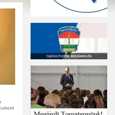
a
 adatait