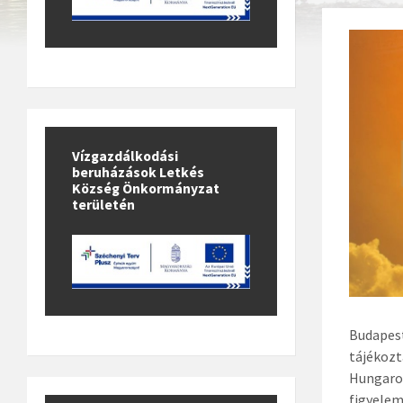
Vízgazdálkodási
beruházások Letkés
Község Önkormányzat
területén
Budapes
tájékozt
HungaroM
figyelem