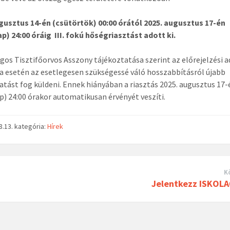
gusztus 14-én (csütörtök) 00:00 órától 2025. augusztus 17-én
p) 24:00 óráig III. fokú hőségriasztást adott ki.
gos Tisztifőorvos Asszony tájékoztatása szerint az előrejelzési 
a esetén az esetlegesen szükségessé váló hosszabbításról újabb
atást fog küldeni. Ennek hiányában a riasztás 2025. augusztus 17-
p) 24:00 órakor automatikusan érvényét veszíti.
8.13.
kategória:
Hírek
K
Jelentkezz ISKOL