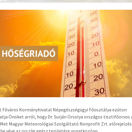
t Főváros Kormányhivatal Népegészségügyi Főosztálya ezúton
atja Önöket arról, hogy Dr. Surján Orsolya országos tisztifőorvos 
et Magyar Meteorológiai Szolgáltató Nonprofit Zrt. előrejelzési
be véve az ország egész területére vonatkozóan