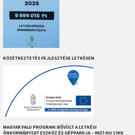
KÖZÉTKEZTETÉS FEJLESZTÉSE LETKÉSEN
MAGYAR FALU PROGRAM: BŐVÜLT A LETKÉSI
ÖNKORMÁNYZAT ESZKÖZ ÉS GÉPPARKJA – 0627.HU CIKK