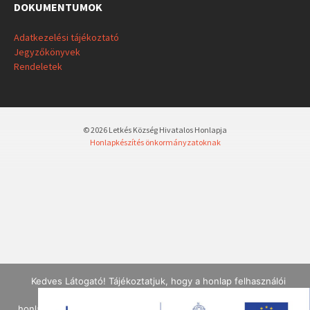
DOKUMENTUMOK
Adatkezelési tájékoztató
Jegyzőkönyvek
Rendeletek
© 2026 Letkés Község Hivatalos Honlapja
Honlapkészítés önkormányzatoknak
Kedves Látogató! Tájékoztatjuk, hogy a honlap felhasználói
élmény fokozásának érdekében sütiket alkalmazunk. A
honlapunk használatával ön a tájékoztatásunkat tudomásul veszi.