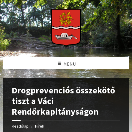
MENU
Drogprevenciós összekötő
tiszt a Váci
Rendőrkapitányságon
Kezdőlap
Hírek