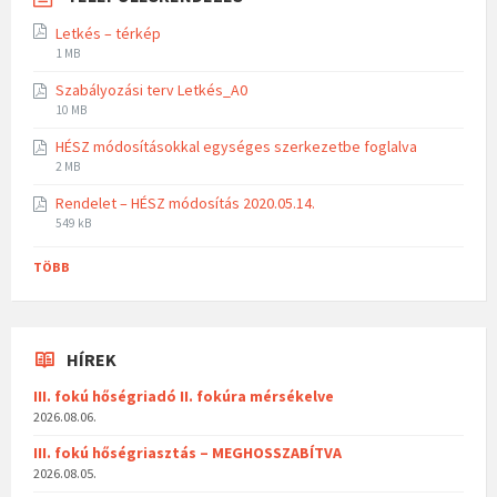
Letkés – térkép
1 MB
Szabályozási terv Letkés_A0
10 MB
HÉSZ módosításokkal egységes szerkezetbe foglalva
2 MB
Rendelet – HÉSZ módosítás 2020.05.14.
549 kB
TÖBB
HÍREK
III. fokú hőségriadó II. fokúra mérsékelve
2026.08.06.
III. fokú hőségriasztás – MEGHOSSZABÍTVA
2026.08.05.