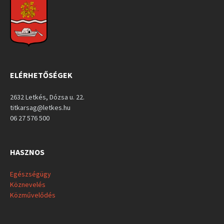
ELÉRHETŐSÉGEK
2632 Letkés, Dózsa u. 22.
titkarsag@letkes.hu
06 27 576 500
HASZNOS
Egészségügy
Köznevelés
Közművelődés