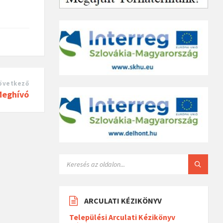
övetkező
Meghívó
ARCULATI KÉZIKÖNYV
Települési Arculati Kézikönyv