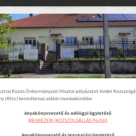
ztrai Közös Önkormányzati Hivatal pályázatot hirdet Közszolgá
ny (Kttv.) keretébenaz alábbi munkakörökbe:
Anyakönyvvezető és adóügyi ügyintéző
MEGNÉZEM (KÖZSZOLGÁLLÁS Portál)
Anyakönyvvezető és igazgatási ügyintéző