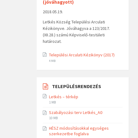
(jóváhagyott)
2018.05.19.
Letkés Község Települési Arculati
Kézikönyve. Jóváhagyva a 123/2017.
(XII.28.) számú Képviselő-testületi
határozat.
Települési Arculati Kézikönyv (2017)
4 MB
TELEPÜLÉSRENDEZÉS
Letkés – térkép
1 MB
Szabályozási terv Letkés_A0
10 MB
HÉSZ módosításokkal egységes
szerkezetbe foglalva