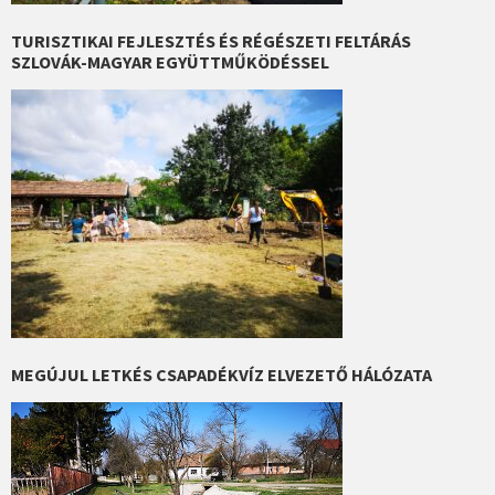
TURISZTIKAI FEJLESZTÉS ÉS RÉGÉSZETI FELTÁRÁS
SZLOVÁK-MAGYAR EGYÜTTMŰKÖDÉSSEL
MEGÚJUL LETKÉS CSAPADÉKVÍZ ELVEZETŐ HÁLÓZATA