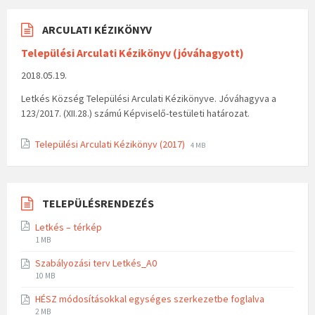
ARCULATI KÉZIKÖNYV
Települési Arculati Kézikönyv (jóváhagyott)
2018.05.19.
Letkés Község Települési Arculati Kézikönyve. Jóváhagyva a
123/2017. (XII.28.) számú Képviselő-testületi határozat.
Települési Arculati Kézikönyv (2017)
4 MB
TELEPÜLÉSRENDEZÉS
Letkés – térkép
1 MB
Szabályozási terv Letkés_A0
10 MB
HÉSZ módosításokkal egységes szerkezetbe foglalva
2 MB