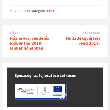
2018.12.19.
kategória:
Hírek
Előző
Következő
Háziorvosi rendelés
Hulladékgyűjtési
időpontjai 2019.
rend 2019.
január hónapban
Egészségház fejlesztése Letkésen