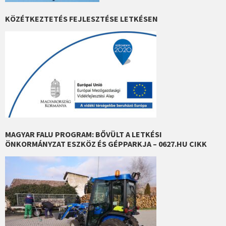
KÖZÉTKEZTETÉS FEJLESZTÉSE LETKÉSEN
MAGYAR FALU PROGRAM: BŐVÜLT A LETKÉSI
ÖNKORMÁNYZAT ESZKÖZ ÉS GÉPPARKJA – 0627.HU CIKK