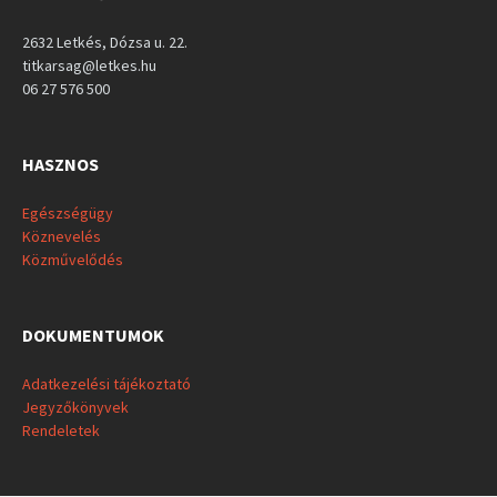
2632 Letkés, Dózsa u. 22.
titkarsag@letkes.hu
06 27 576 500
HASZNOS
Egészségügy
Köznevelés
Közművelődés
DOKUMENTUMOK
Adatkezelési tájékoztató
Jegyzőkönyvek
Rendeletek