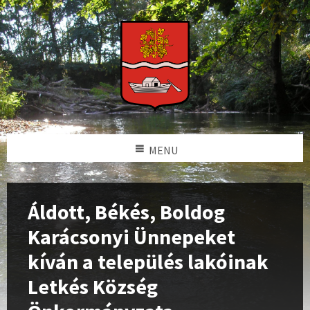
MENU
Áldott, Békés, Boldog
Karácsonyi Ünnepeket
kíván a település lakóinak
Letkés Község