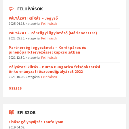
FELHÍVÁSOK
PÁLYÁZATI KIÍRÁS – Jegyző
2025.04.15.
kategória:
Felhívások
PÁLYÁZAT – Pénzügyi ügyintéző (Márianosztra)
2022.05.25.
kategória:
Felhívások
Partnerségi egyeztetés – Kerékpáros és
pihenőparktervezéssel kapcsolatban
2021.12.30.
kategória:
Felhívások
Pályázati kiírás – Bursa Hungarica felsőoktatási
önkormányzati ösztöndíjpályázat 2022
2021.10.06.
kategória:
Felhívások
ÖSSZES
EFI SZOB
Elsősegélynyújtás tanfolyam
2019.04.09.