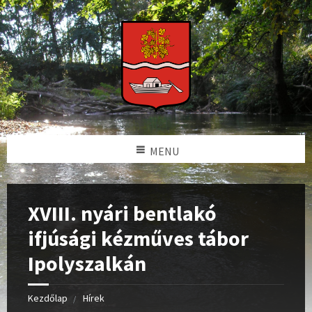
MENU
XVIII. nyári bentlakó
ifjúsági kézműves tábor
Ipolyszalkán
Kezdőlap
Hírek