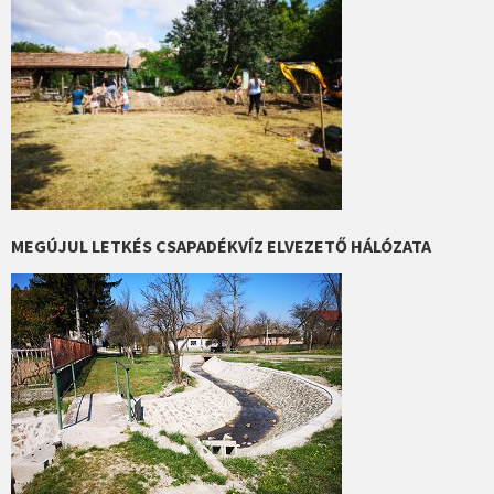
MEGÚJUL LETKÉS CSAPADÉKVÍZ ELVEZETŐ HÁLÓZATA