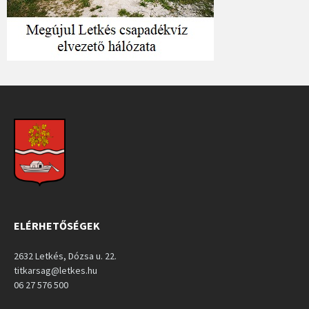
ELÉRHETŐSÉGEK
2632 Letkés, Dózsa u. 22.
titkarsag@letkes.hu
06 27 576 500