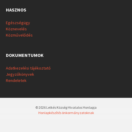
HASZNOS
Egészségügy
Köznevelés
Közművelődés
DOKUMENTUMOK
Adatkezelési tájékoztató
Jegyzőkönyvek
Rendeletek
© 2026 Letkés Község Hivatalos Honlapja
Honlapkészítés önkormányzatoknak