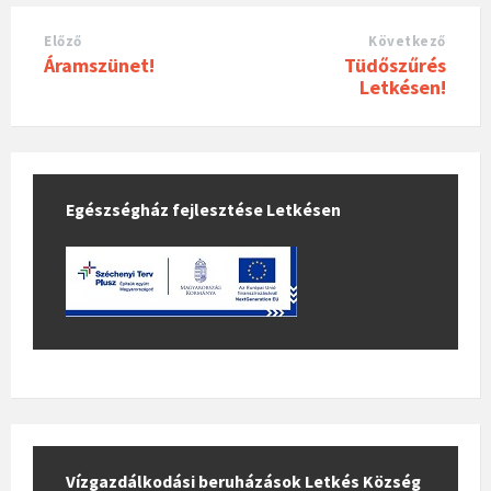
Előző
Következő
Áramszünet!
Tüdőszűrés
Letkésen!
Egészségház fejlesztése Letkésen
Vízgazdálkodási beruházások Letkés Község