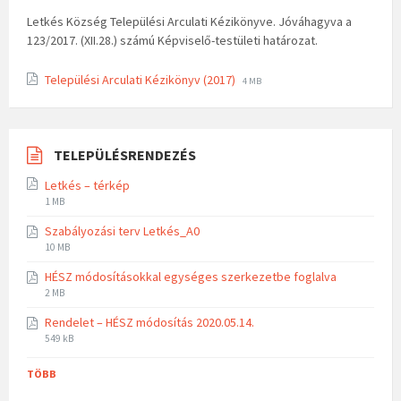
Letkés Község Települési Arculati Kézikönyve. Jóváhagyva a
123/2017. (XII.28.) számú Képviselő-testületi határozat.
Települési Arculati Kézikönyv (2017)
4 MB
TELEPÜLÉSRENDEZÉS
Letkés – térkép
1 MB
Szabályozási terv Letkés_A0
10 MB
HÉSZ módosításokkal egységes szerkezetbe foglalva
2 MB
Rendelet – HÉSZ módosítás 2020.05.14.
549 kB
TÖBB