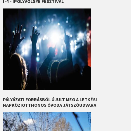
I-4 – IPOLYVÖLGYE FESZTIVÁL
PÁLYÁZATI FORRÁSBÓL ÚJULT MEG A LETKÉSI
NAPKÖZIOTTHONOS ÓVODA JÁTSZÓUDVARA