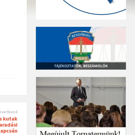
övetkező
s kutak
aradási
kapcsán