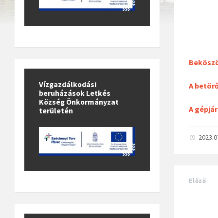
Beköszö
Vízgazdálkodási
A betör
beruházások Letkés
Község Önkormányzat
A gépjá
területén
2023.0
Előző