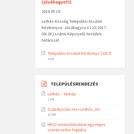
(jóváhagyott)
2018.05.19.
Letkés Község Települési Arculati
Kézikönyve. Jóváhagyva a 123/2017.
(XII.28.) számú Képviselő-testületi
határozat.
Települési Arculati Kézikönyv (2017)
4 MB
TELEPÜLÉSRENDEZÉS
Letkés – térkép
1 MB
Szabályozási terv Letkés_A0
10 MB
HÉSZ módosításokkal egységes
szerkezetbe foglalva