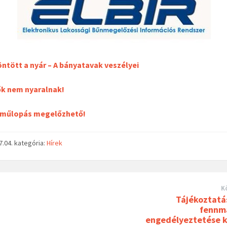
ntött a nyár – A bányatavak veszélyei
ők nem nyaralnak!
rműlopás megelőzhető!
7.04.
kategória:
Hírek
K
Tájékoztatá
fennm
engedélyeztetése 