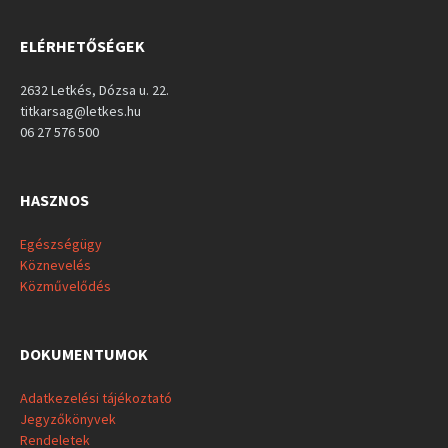
ELÉRHETŐSÉGEK
2632 Letkés, Dózsa u. 22.
titkarsag@letkes.hu
06 27 576 500
HASZNOS
Egészségügy
Köznevelés
Közművelődés
DOKUMENTUMOK
Adatkezelési tájékoztató
Jegyzőkönyvek
Rendeletek