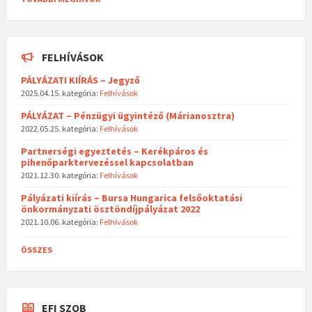
FELHÍVÁSOK
PÁLYÁZATI KIÍRÁS – Jegyző
2025.04.15.
kategória:
Felhívások
PÁLYÁZAT – Pénzügyi ügyintéző (Márianosztra)
2022.05.25.
kategória:
Felhívások
Partnerségi egyeztetés – Kerékpáros és
pihenőparktervezéssel kapcsolatban
2021.12.30.
kategória:
Felhívások
Pályázati kiírás – Bursa Hungarica felsőoktatási
önkormányzati ösztöndíjpályázat 2022
2021.10.06.
kategória:
Felhívások
ÖSSZES
EFI SZOB