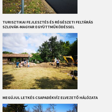
TURISZTIKAI FEJLESZTÉS ÉS RÉGÉSZETI FELTÁRÁS
SZLOVÁK-MAGYAR EGYÜTTMŰKÖDÉSSEL
MEGÚJUL LETKÉS CSAPADÉKVÍZ ELVEZETŐ HÁLÓZATA