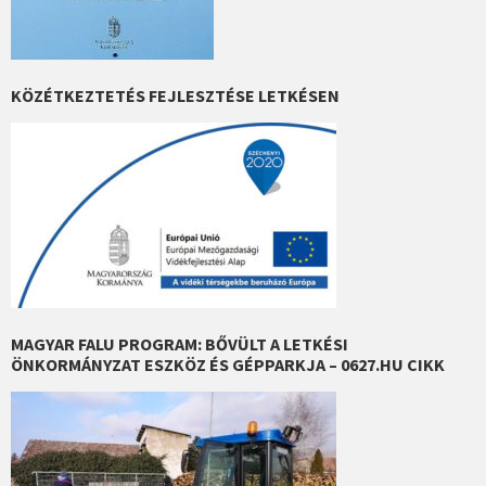
KÖZÉTKEZTETÉS FEJLESZTÉSE LETKÉSEN
MAGYAR FALU PROGRAM: BŐVÜLT A LETKÉSI
ÖNKORMÁNYZAT ESZKÖZ ÉS GÉPPARKJA – 0627.HU CIKK