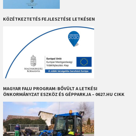
KÖZÉTKEZTETÉS FEJLESZTÉSE LETKÉSEN
MAGYAR FALU PROGRAM: BŐVÜLT A LETKÉSI
ÖNKORMÁNYZAT ESZKÖZ ÉS GÉPPARKJA – 0627.HU CIKK