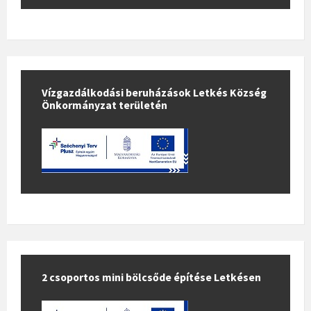
e
k
l
a
p
Vízgazdálkodási beruházások Letkés Község
o
Önkormányzat területén
z
á
s
a
2 csoportos mini bölcsőde építése Letkésen