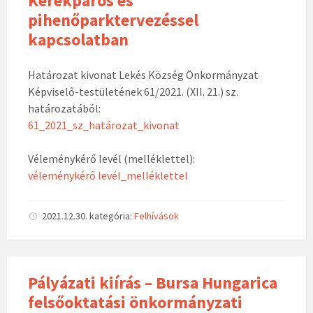
Kerékpáros és
pihenőparktervezéssel
kapcsolatban
Határozat kivonat Lekés Község Önkormányzat
Képviselő-testületének 61/2021. (XII. 21.) sz.
határozatából:
61_2021_sz_határozat_kivonat
Véleménykérő levél (melléklettel):
véleménykérő levél_melléklettel
2021.12.30.
kategória:
Felhívások
Pályázati kiírás – Bursa Hungarica
felsőoktatási önkormányzati