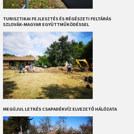
TURISZTIKAI FEJLESZTÉS ÉS RÉGÉSZETI FELTÁRÁS
SZLOVÁK-MAGYAR EGYÜTTMŰKÖDÉSSEL
MEGÚJUL LETKÉS CSAPADÉKVÍZ ELVEZETŐ HÁLÓZATA