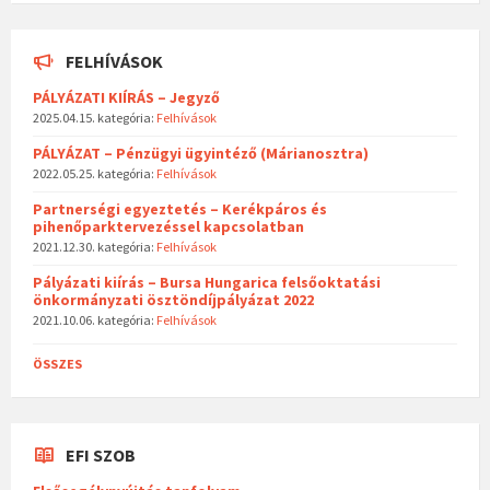
FELHÍVÁSOK
PÁLYÁZATI KIÍRÁS – Jegyző
2025.04.15.
kategória:
Felhívások
PÁLYÁZAT – Pénzügyi ügyintéző (Márianosztra)
2022.05.25.
kategória:
Felhívások
Partnerségi egyeztetés – Kerékpáros és
pihenőparktervezéssel kapcsolatban
2021.12.30.
kategória:
Felhívások
Pályázati kiírás – Bursa Hungarica felsőoktatási
önkormányzati ösztöndíjpályázat 2022
2021.10.06.
kategória:
Felhívások
ÖSSZES
EFI SZOB