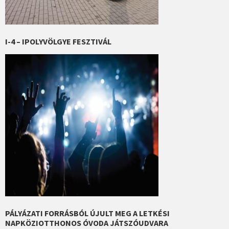
I-4 – IPOLYVÖLGYE FESZTIVÁL
PÁLYÁZATI FORRÁSBÓL ÚJULT MEG A LETKÉSI
NAPKÖZIOTTHONOS ÓVODA JÁTSZÓUDVARA