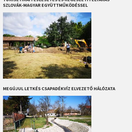
SZLOVÁK-MAGYAR EGYÜTTMŰKÖDÉSSEL
MEGÚJUL LETKÉS CSAPADÉKVÍZ ELVEZETŐ HÁLÓZATA