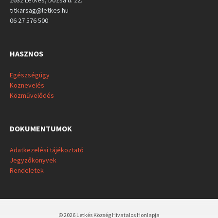
2632 Letkés, Dózsa u. 22.
titkarsag@letkes.hu
06 27 576 500
HASZNOS
Egészségügy
Köznevelés
Közművelődés
DOKUMENTUMOK
Adatkezelési tájékoztató
Jegyzőkönyvek
Rendeletek
© 2026 Letkés Község Hivatalos Honlapja