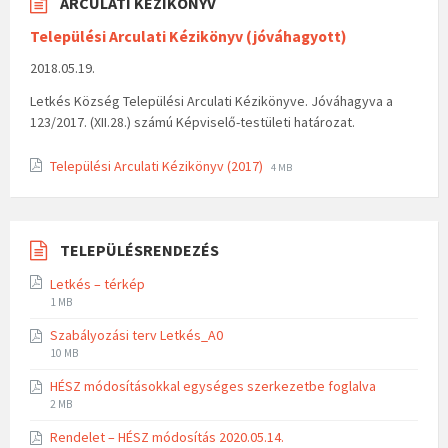
ARCULATI KÉZIKÖNYV
Települési Arculati Kézikönyv (jóváhagyott)
2018.05.19.
Letkés Község Települési Arculati Kézikönyve. Jóváhagyva a
123/2017. (XII.28.) számú Képviselő-testületi határozat.
Települési Arculati Kézikönyv (2017)
4 MB
TELEPÜLÉSRENDEZÉS
Letkés – térkép
1 MB
Szabályozási terv Letkés_A0
10 MB
HÉSZ módosításokkal egységes szerkezetbe foglalva
2 MB
Rendelet – HÉSZ módosítás 2020.05.14.