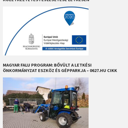
MAGYAR FALU PROGRAM: BŐVÜLT A LETKÉSI
ÖNKORMÁNYZAT ESZKÖZ ÉS GÉPPARKJA – 0627.HU CIKK