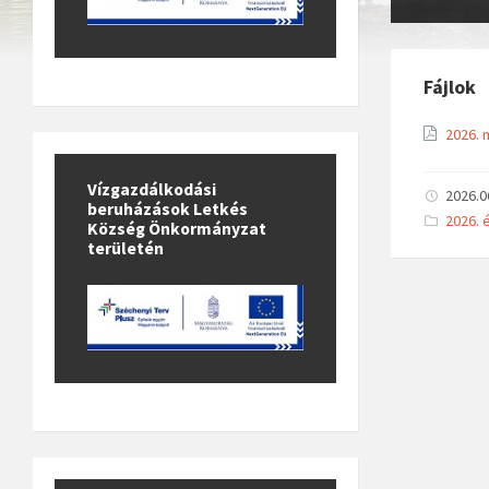
Fájlok
2026. 
Vízgazdálkodási
2026.0
beruházások Letkés
C
2026. 
Község Önkormányzat
a
területén
t
e
g
o
r
i
e
s
: