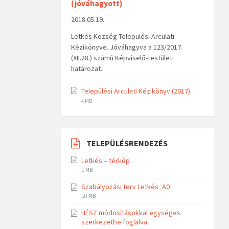
(jóváhagyott)
2018.05.19.
Letkés Község Települési Arculati
Kézikönyve. Jóváhagyva a 123/2017.
(XII.28.) számú Képviselő-testületi
határozat.
Települési Arculati Kézikönyv (2017)
4 MB
TELEPÜLÉSRENDEZÉS
Letkés – térkép
1 MB
Szabályozási terv Letkés_A0
10 MB
HÉSZ módosításokkal egységes
szerkezetbe foglalva