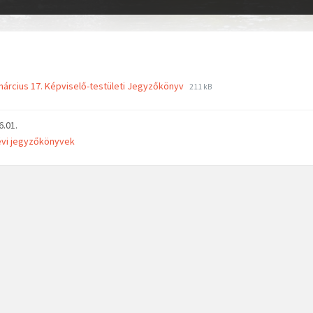
március 17. Képviselő-testületi Jegyzőkönyv
211 kB
6.01.
évi jegyzőkönyvek