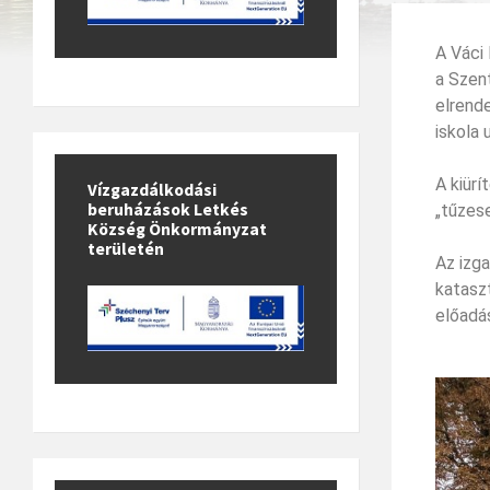
A Váci
a Szent
elrende
iskola 
A kiürí
Vízgazdálkodási
beruházások Letkés
„tűzes
Község Önkormányzat
területén
Az izga
katasz
előadá