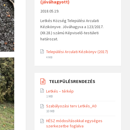
(jóváhagyott)
2018.05.19.
Letkés Község Települési Arculati
Kézikönyve. Jóváhagyva a 123/2017.
(XII.28.) számú Képviselő-testületi
határozat.
Települési Arculati Kézikönyv (2017)
4 MB
TELEPÜLÉSRENDEZÉS
Letkés – térkép
1 MB
Szabályozási terv Letkés_A0
10 MB
HÉSZ módosításokkal egységes
szerkezetbe foglalva