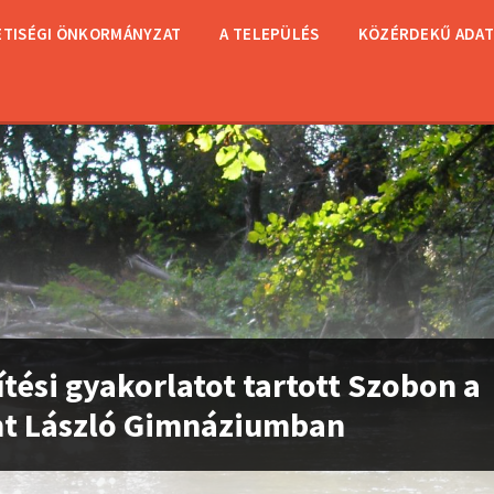
TISÉGI ÖNKORMÁNYZAT
A TELEPÜLÉS
KÖZÉRDEKŰ ADA
ítési gyakorlatot tartott Szobon a
nt László Gimnáziumban