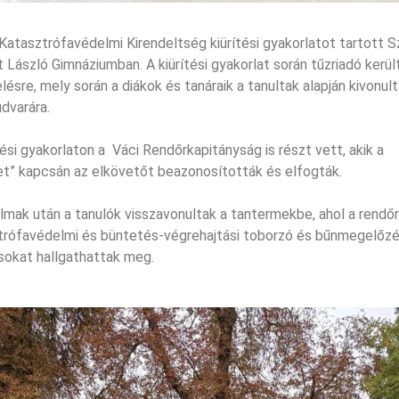
 Katasztrófavédelmi Kirendeltség kiürítési gyakorlatot tartott 
 László Gimnáziumban. A kiürítési gyakorlat során tűzriadó kerül
lésre, mely során a diákok és tanáraik a tanultak alapján kivonul
udvarára.
tési gyakorlaton a Váci Rendőrkapitányság is részt vett, akik a
et” kapcsán az elkövetőt beazonosították és elfogták.
lmak után a tanulók visszavonultak a tantermekbe, ahol a rendőr
trófavédelmi és büntetés-végrehajtási toborzó és bűnmegelőzé
sokat hallgathattak meg.