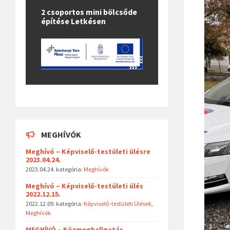
2 csoportos mini bölcsőde
építése Letkésen
MEGHÍVÓK
Meghívó – Képviselő-testületi ülésre
2023.04.24.
2023.04.24.
kategória:
Meghívók
Meghívó – Képviselő-testületi ülés
2022.12.15.
2022.12.09.
kategória:
Képviselő-testületi Ülések
,
Meghívók
MEGHÍVÓ – Közmeghallgatás