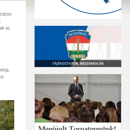
Szobon
t
tak az
ségi,
si