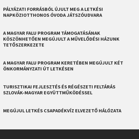
PÁLYÁZATI FORRÁSBÓL ÚJULT MEG A LETKÉSI
NAPKÖZIOTTHONOS ÓVODA JÁTSZÓUDVARA
A MAGYAR FALU PROGRAM TÁMOGATÁSÁNAK
KÖSZÖNHETŐEN MEGÚJULT A MŰVELŐDÉSI HÁZUNK
TETŐSZERKEZETE
A MAGYAR FALU PROGRAM KERETÉBEN MEGÚJULT KÉT
ÖNKORMÁNYZATI ÚT LETKÉSEN
TURISZTIKAI FEJLESZTÉS ÉS RÉGÉSZETI FELTÁRÁS
SZLOVÁK-MAGYAR EGYÜTTMŰKÖDÉSSEL
MEGÚJUL LETKÉS CSAPADÉKVÍZ ELVEZETŐ HÁLÓZATA