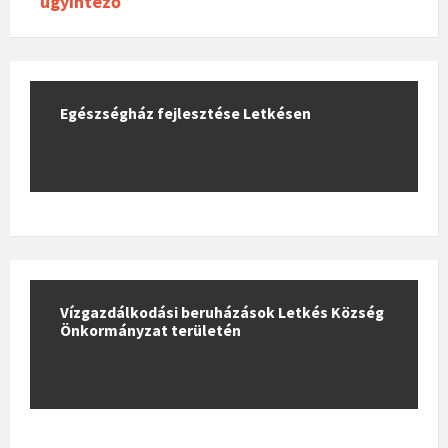
ügyintéző
Egészségház fejlesztése Letkésen
Vízgazdálkodási beruházások Letkés Község
Önkormányzat területén