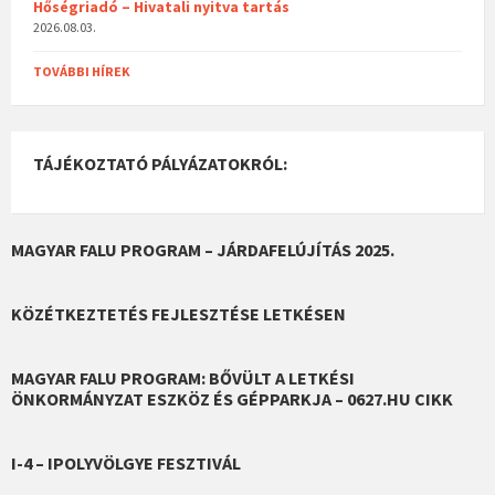
Hőségriadó – Hivatali nyitva tartás
2026.08.03.
TOVÁBBI HÍREK
TÁJÉKOZTATÓ PÁLYÁZATOKRÓL:
MAGYAR FALU PROGRAM – JÁRDAFELÚJÍTÁS 2025.
KÖZÉTKEZTETÉS FEJLESZTÉSE LETKÉSEN
MAGYAR FALU PROGRAM: BŐVÜLT A LETKÉSI
ÖNKORMÁNYZAT ESZKÖZ ÉS GÉPPARKJA – 0627.HU CIKK
I-4 – IPOLYVÖLGYE FESZTIVÁL