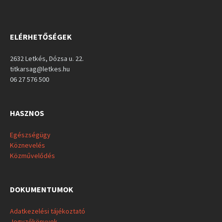
ELÉRHETŐSÉGEK
2632 Letkés, Dózsa u. 22.
titkarsag@letkes.hu
06 27 576 500
HASZNOS
Egészségügy
Köznevelés
Közművelődés
DOKUMENTUMOK
Adatkezelési tájékoztató
Jegyzőkönyvek