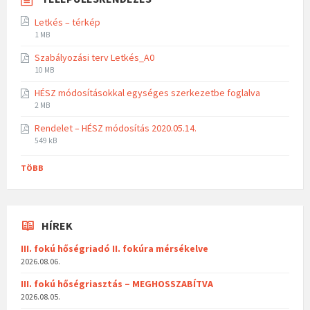
Letkés – térkép
1 MB
Szabályozási terv Letkés_A0
10 MB
HÉSZ módosításokkal egységes szerkezetbe foglalva
2 MB
Rendelet – HÉSZ módosítás 2020.05.14.
549 kB
TÖBB
HÍREK
III. fokú hőségriadó II. fokúra mérsékelve
2026.08.06.
III. fokú hőségriasztás – MEGHOSSZABÍTVA
2026.08.05.