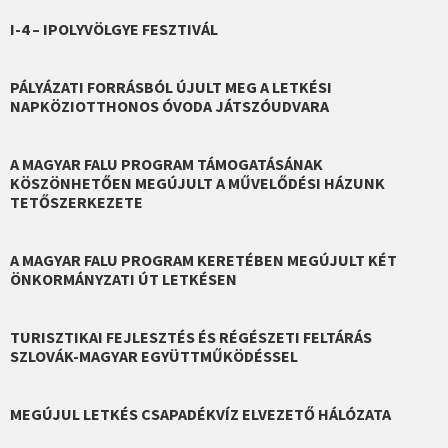
I-4 – IPOLYVÖLGYE FESZTIVÁL
PÁLYÁZATI FORRÁSBÓL ÚJULT MEG A LETKÉSI
NAPKÖZIOTTHONOS ÓVODA JÁTSZÓUDVARA
A MAGYAR FALU PROGRAM TÁMOGATÁSÁNAK
KÖSZÖNHETŐEN MEGÚJULT A MŰVELŐDÉSI HÁZUNK
TETŐSZERKEZETE
A MAGYAR FALU PROGRAM KERETÉBEN MEGÚJULT KÉT
ÖNKORMÁNYZATI ÚT LETKÉSEN
TURISZTIKAI FEJLESZTÉS ÉS RÉGÉSZETI FELTÁRÁS
SZLOVÁK-MAGYAR EGYÜTTMŰKÖDÉSSEL
MEGÚJUL LETKÉS CSAPADÉKVÍZ ELVEZETŐ HÁLÓZATA