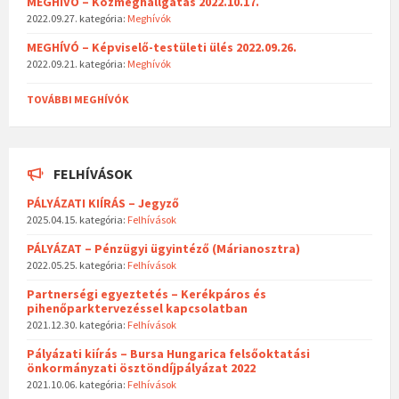
MEGHÍVÓ – Közmeghallgatás 2022.10.17.
2022.09.27.
kategória:
Meghívók
MEGHÍVÓ – Képviselő-testületi ülés 2022.09.26.
2022.09.21.
kategória:
Meghívók
TOVÁBBI MEGHÍVÓK
FELHÍVÁSOK
PÁLYÁZATI KIÍRÁS – Jegyző
2025.04.15.
kategória:
Felhívások
PÁLYÁZAT – Pénzügyi ügyintéző (Márianosztra)
2022.05.25.
kategória:
Felhívások
Partnerségi egyeztetés – Kerékpáros és
pihenőparktervezéssel kapcsolatban
2021.12.30.
kategória:
Felhívások
Pályázati kiírás – Bursa Hungarica felsőoktatási
önkormányzati ösztöndíjpályázat 2022
2021.10.06.
kategória:
Felhívások