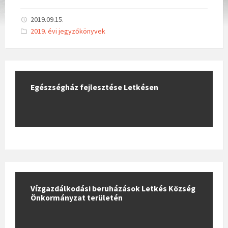
2019.09.15.
C
2019. évi jegyzőkönyvek
a
t
e
g
o
r
i
Egészségház fejlesztése Letkésen
e
s
:
Vízgazdálkodási beruházások Letkés Község
Önkormányzat területén