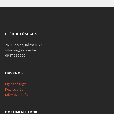
ELÉRHETŐSÉGEK
2632 Letkés, Dózsa u. 22.
titkarsag@letkes.hu
06 27 576 500
HASZNOS
Egészségügy
Köznevelés
Közművelődés
DOKUMENTUMOK