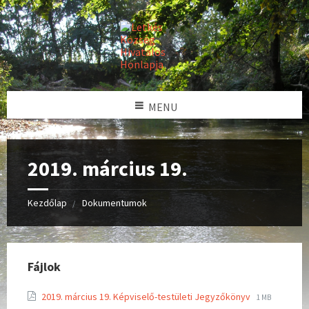
MENU
2019. március 19.
Kezdőlap
Dokumentumok
Fájlok
2019. március 19. Képviselő-testületi Jegyzőkönyv
1 MB